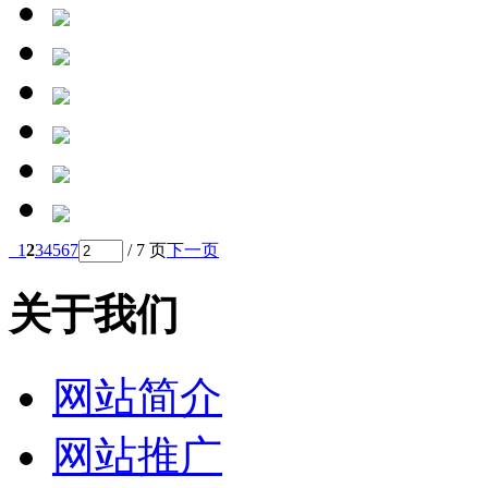
1
2
3
4
5
6
7
/ 7 页
下一页
关于我们
网站简介
网站推广