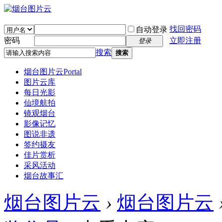
找回密码
自动登录
密码
立即注册
登录
搜索
搜索
烟台图片云
Portal
图片云库
每日光影
仙境航拍
镜观烟台
影像记忆
图说非遗
签约摄友
佳片赏析
采风活动
烟台故事汇
烟台图片云
›
烟台图片云