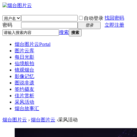
找回密码
自动登录
密码
立即注册
登录
搜索
搜索
烟台图片云
Portal
图片云库
每日光影
仙境航拍
镜观烟台
影像记忆
图说非遗
签约摄友
佳片赏析
采风活动
烟台故事汇
烟台图片云
›
烟台图片云
›
采风活动