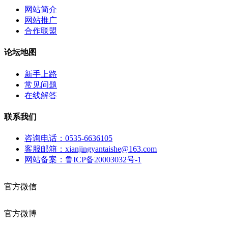
网站简介
网站推广
合作联盟
论坛地图
新手上路
常见问题
在线解答
联系我们
咨询电话：0535-6636105
客服邮箱：xianjingyantaishe@163.com
网站备案：鲁ICP备20003032号-1
官方微信
官方微博