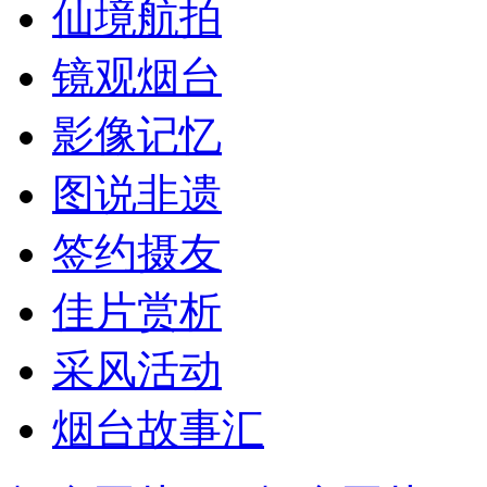
仙境航拍
镜观烟台
影像记忆
图说非遗
签约摄友
佳片赏析
采风活动
烟台故事汇