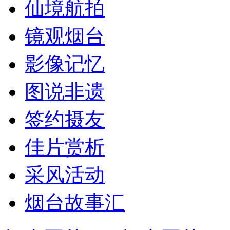
仙境航拍
镜观烟台
影像记忆
图说非遗
签约摄友
佳片赏析
采风活动
烟台故事汇