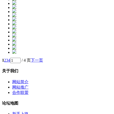
1
2
3
4
/ 4 页
下一页
关于我们
网站简介
网站推广
合作联盟
论坛地图
新手上路