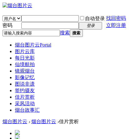
找回密码
自动登录
密码
立即注册
登录
搜索
搜索
烟台图片云
Portal
图片云库
每日光影
仙境航拍
镜观烟台
影像记忆
图说非遗
签约摄友
佳片赏析
采风活动
烟台故事汇
烟台图片云
›
烟台图片云
›
佳片赏析