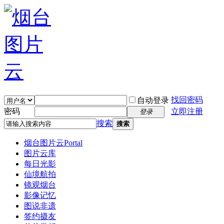
找回密码
自动登录
密码
立即注册
登录
搜索
搜索
烟台图片云
Portal
图片云库
每日光影
仙境航拍
镜观烟台
影像记忆
图说非遗
签约摄友