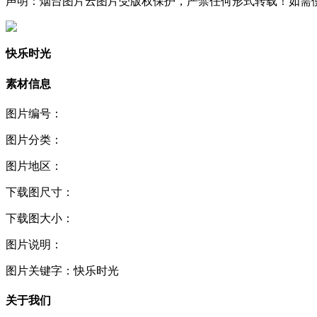
声明：烟台图片云图片受版权保护，严禁任何形式转载！如需使用，请
快乐时光
素材信息
图片编号：
图片分类：
图片地区：
下载图尺寸：
下载图大小：
图片说明：
图片关键字：
快乐时光
关于我们