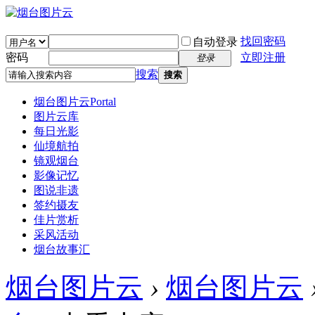
找回密码
自动登录
密码
立即注册
登录
搜索
搜索
烟台图片云
Portal
图片云库
每日光影
仙境航拍
镜观烟台
影像记忆
图说非遗
签约摄友
佳片赏析
采风活动
烟台故事汇
烟台图片云
›
烟台图片云