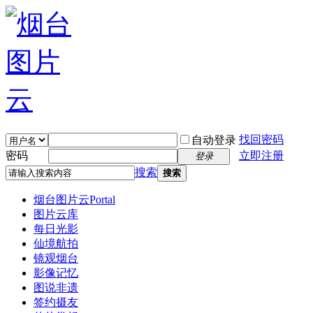
找回密码
自动登录
密码
立即注册
登录
搜索
搜索
烟台图片云
Portal
图片云库
每日光影
仙境航拍
镜观烟台
影像记忆
图说非遗
签约摄友