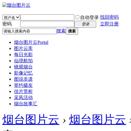
找回密码
自动登录
密码
立即注册
登录
搜索
搜索
烟台图片云
Portal
图片云库
每日光影
仙境航拍
镜观烟台
影像记忆
图说非遗
签约摄友
佳片赏析
采风活动
烟台故事汇
烟台图片云
›
烟台图片云