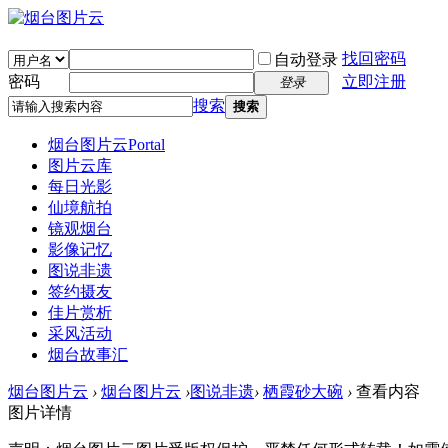
找回密码
自动登录
密码
立即注册
登录
搜索
搜索
烟台图片云
Portal
图片云库
每日光影
仙境航拍
镜观烟台
影像记忆
图说非遗
签约摄友
佳片赏析
采风活动
烟台故事汇
烟台图片云
›
烟台图片云
›
图说非遗
›
栖霞砂大碗
›
查看内容
图片详情