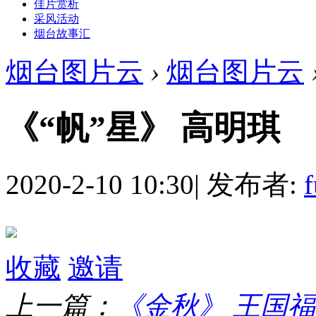
佳片赏析
采风活动
烟台故事汇
烟台图片云
›
烟台图片云
《“帆”星》 高明琪
2020-2-10 10:30
|
发布者:
收藏
邀请
上一篇：
《金秋》 王国福