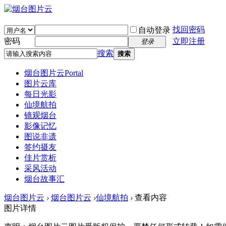
找回密码
自动登录
密码
立即注册
登录
搜索
搜索
烟台图片云
Portal
图片云库
每日光影
仙境航拍
镜观烟台
影像记忆
图说非遗
签约摄友
佳片赏析
采风活动
烟台故事汇
烟台图片云
›
烟台图片云
›
仙境航拍
›
查看内容
图片详情