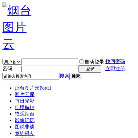
找回密码
自动登录
密码
立即注册
登录
搜索
搜索
烟台图片云
Portal
图片云库
每日光影
仙境航拍
镜观烟台
影像记忆
图说非遗
签约摄友