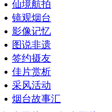
仙境航拍
镜观烟台
影像记忆
图说非遗
签约摄友
佳片赏析
采风活动
烟台故事汇