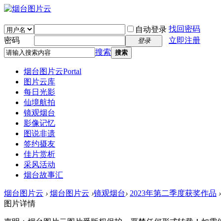
找回密码
自动登录
密码
立即注册
登录
搜索
搜索
烟台图片云
Portal
图片云库
每日光影
仙境航拍
镜观烟台
影像记忆
图说非遗
签约摄友
佳片赏析
采风活动
烟台故事汇
烟台图片云
›
烟台图片云
›
镜观烟台
›
2023年第二季度获奖作品
›
图片详情