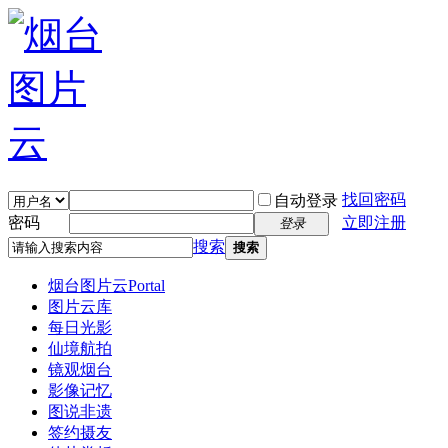
找回密码
自动登录
密码
立即注册
登录
搜索
搜索
烟台图片云
Portal
图片云库
每日光影
仙境航拍
镜观烟台
影像记忆
图说非遗
签约摄友