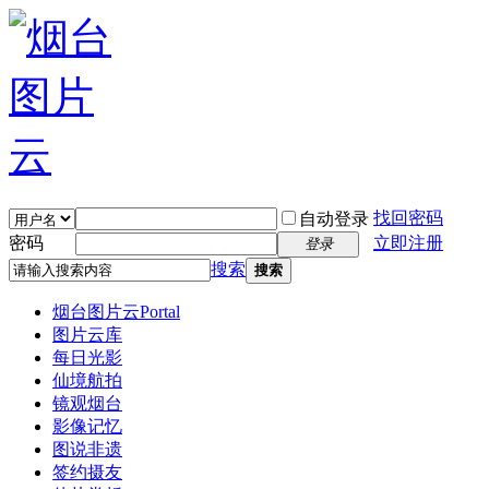
找回密码
自动登录
密码
立即注册
登录
搜索
搜索
烟台图片云
Portal
图片云库
每日光影
仙境航拍
镜观烟台
影像记忆
图说非遗
签约摄友