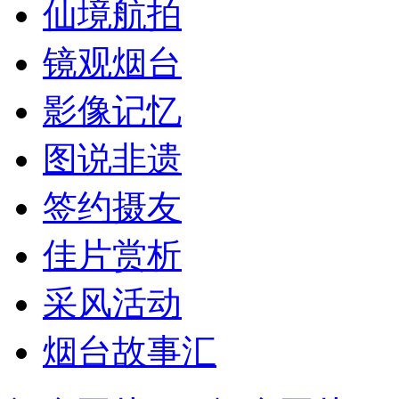
仙境航拍
镜观烟台
影像记忆
图说非遗
签约摄友
佳片赏析
采风活动
烟台故事汇