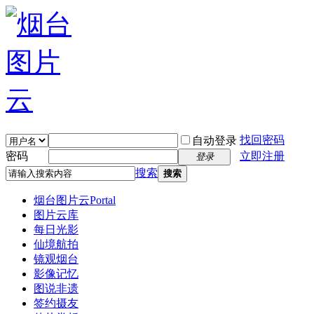
找回密码
自动登录
密码
立即注册
登录
搜索
搜索
烟台图片云
Portal
图片云库
每日光影
仙境航拍
镜观烟台
影像记忆
图说非遗
签约摄友