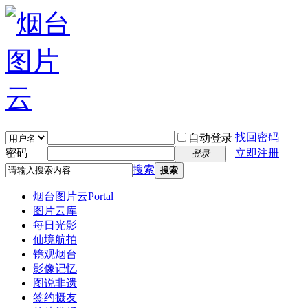
找回密码
自动登录
密码
立即注册
登录
搜索
搜索
烟台图片云
Portal
图片云库
每日光影
仙境航拍
镜观烟台
影像记忆
图说非遗
签约摄友