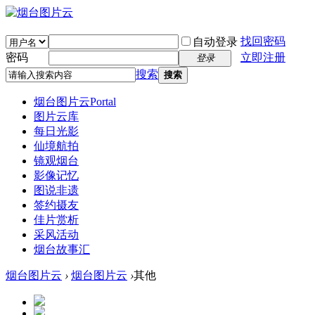
找回密码
自动登录
密码
立即注册
登录
搜索
搜索
烟台图片云
Portal
图片云库
每日光影
仙境航拍
镜观烟台
影像记忆
图说非遗
签约摄友
佳片赏析
采风活动
烟台故事汇
烟台图片云
›
烟台图片云
›
其他