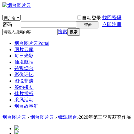
找回密码
自动登录
密码
立即注册
登录
搜索
搜索
烟台图片云
Portal
图片云库
每日光影
仙境航拍
镜观烟台
影像记忆
图说非遗
签约摄友
佳片赏析
采风活动
烟台故事汇
烟台图片云
›
烟台图片云
›
镜观烟台
›
2020年第三季度获奖作品