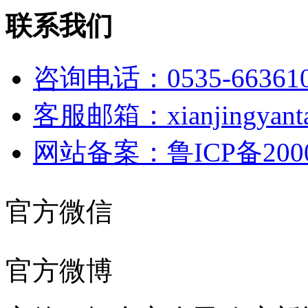
联系我们
咨询电话：0535-66361
客服邮箱：xianjingyanta
网站备案：鲁ICP备2000
官方微信
官方微博