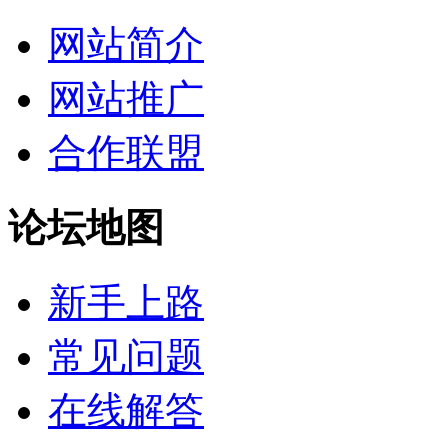
网站简介
网站推广
合作联盟
论坛地图
新手上路
常见问题
在线解答