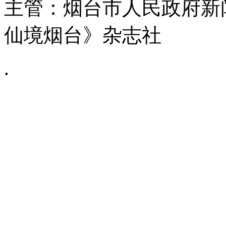
主管：烟台市人民政府新
仙境烟台》杂志社
.