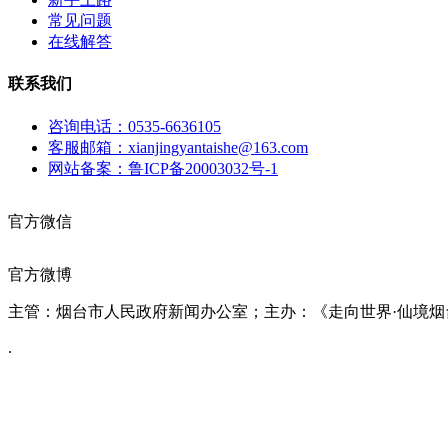
常见问题
在线解答
联系我们
咨询电话：0535-6636105
客服邮箱：xianjingyantaishe@163.com
网站备案：鲁ICP备20003032号-1
官方微信
官方微博
主管：烟台市人民政府新闻办公室；主办：《走向世界·仙境烟
.