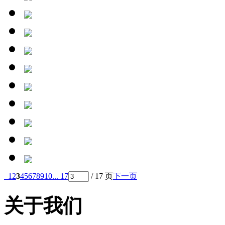
1
2
3
4
5
6
7
8
9
10
... 17
/ 17 页
下一页
关于我们