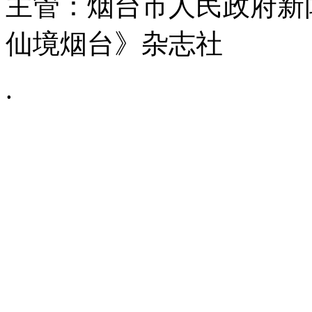
主管：烟台市人民政府新
仙境烟台》杂志社
.