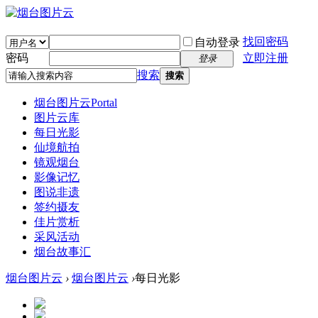
找回密码
自动登录
密码
立即注册
登录
搜索
搜索
烟台图片云
Portal
图片云库
每日光影
仙境航拍
镜观烟台
影像记忆
图说非遗
签约摄友
佳片赏析
采风活动
烟台故事汇
烟台图片云
›
烟台图片云
›
每日光影