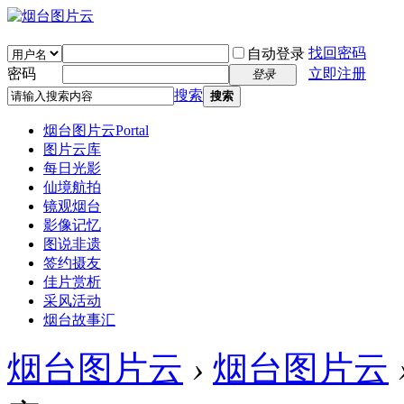
找回密码
自动登录
密码
立即注册
登录
搜索
搜索
烟台图片云
Portal
图片云库
每日光影
仙境航拍
镜观烟台
影像记忆
图说非遗
签约摄友
佳片赏析
采风活动
烟台故事汇
烟台图片云
›
烟台图片云