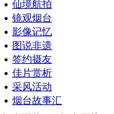
仙境航拍
镜观烟台
影像记忆
图说非遗
签约摄友
佳片赏析
采风活动
烟台故事汇