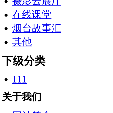
摄影云展厅
在线课堂
烟台故事汇
其他
下级分类
111
关于我们