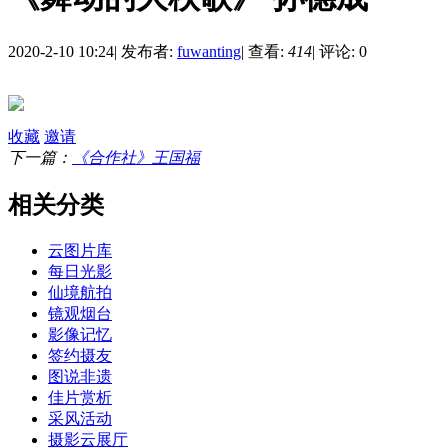
2020-2-10 10:24
|
发布者:
fuwanting
|
查看:
414
|
评论: 0
收藏
邀请
下一篇：
《合作社》王国福
相关分类
云图片库
每日光影
仙境航拍
镜观烟台
影像记忆
签约摄友
图说非遗
佳片赏析
采风活动
摄影云展厅