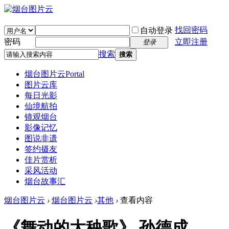
找回密码
自动登录
密码
立即注册
登录
搜索
搜索
烟台图片云
Portal
图片云库
每日光影
仙境航拍
镜观烟台
影像记忆
图说非遗
签约摄友
佳片赏析
采风活动
烟台故事汇
烟台图片云
›
烟台图片云
›
其他
›
查看内容
《舞动的大秧歌》 孙德成