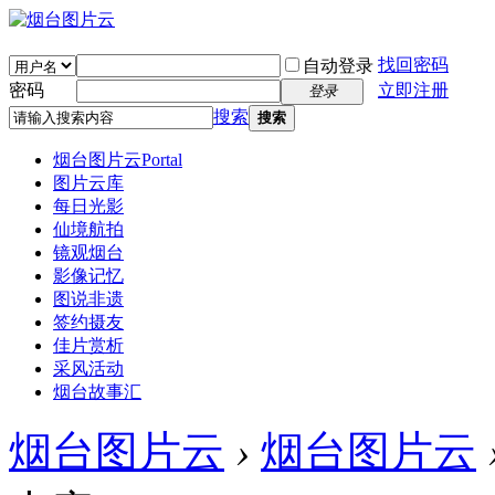
找回密码
自动登录
密码
立即注册
登录
搜索
搜索
烟台图片云
Portal
图片云库
每日光影
仙境航拍
镜观烟台
影像记忆
图说非遗
签约摄友
佳片赏析
采风活动
烟台故事汇
烟台图片云
›
烟台图片云