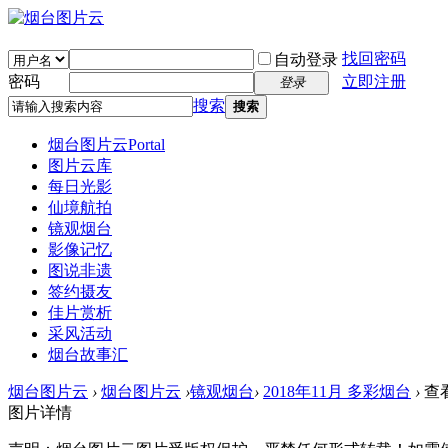
找回密码
自动登录
密码
立即注册
登录
搜索
搜索
烟台图片云
Portal
图片云库
每日光影
仙境航拍
镜观烟台
影像记忆
图说非遗
签约摄友
佳片赏析
采风活动
烟台故事汇
烟台图片云
›
烟台图片云
›
镜观烟台
›
2018年11月 多彩烟台
›
查
图片详情