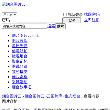
找回密码
自动登录
密码
立即注册
登录
搜索
搜索
烟台图片云
Portal
图片云库
每日光影
仙境航拍
镜观烟台
影像记忆
图说非遗
签约摄友
佳片赏析
采风活动
烟台故事汇
烟台图片云
›
烟台图片云
›
云图片库
›
生态烟台
›
查看内容
图片详情