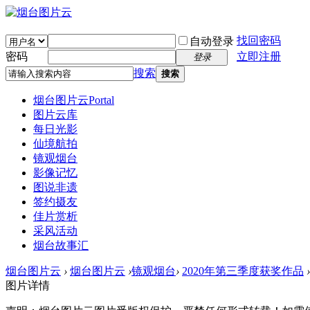
找回密码
自动登录
密码
立即注册
登录
搜索
搜索
烟台图片云
Portal
图片云库
每日光影
仙境航拍
镜观烟台
影像记忆
图说非遗
签约摄友
佳片赏析
采风活动
烟台故事汇
烟台图片云
›
烟台图片云
›
镜观烟台
›
2020年第三季度获奖作品
›
图片详情