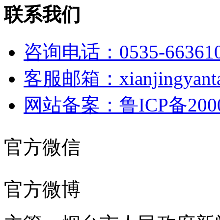
联系我们
咨询电话：0535-66361
客服邮箱：xianjingyanta
网站备案：鲁ICP备2000
官方微信
官方微博