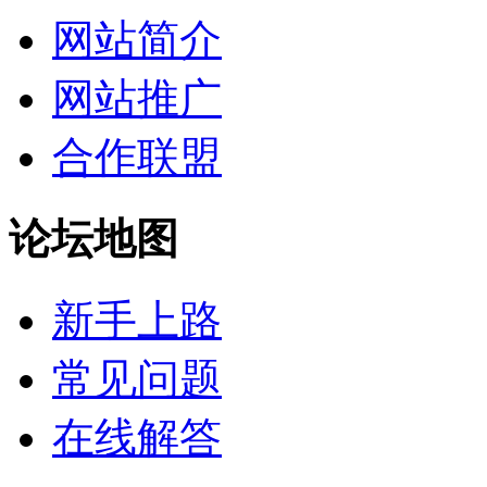
网站简介
网站推广
合作联盟
论坛地图
新手上路
常见问题
在线解答