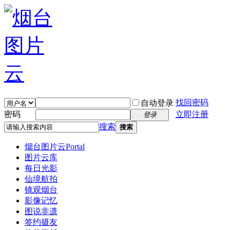
找回密码
自动登录
密码
立即注册
登录
搜索
搜索
烟台图片云
Portal
图片云库
每日光影
仙境航拍
镜观烟台
影像记忆
图说非遗
签约摄友