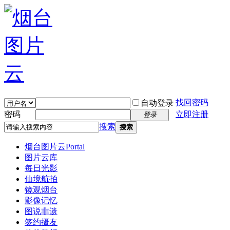
找回密码
自动登录
密码
立即注册
登录
搜索
搜索
烟台图片云
Portal
图片云库
每日光影
仙境航拍
镜观烟台
影像记忆
图说非遗
签约摄友