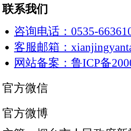
联系我们
咨询电话：0535-66361
客服邮箱：xianjingyanta
网站备案：鲁ICP备2000
官方微信
官方微博