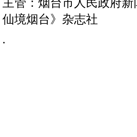
主管：烟台市人民政府新
仙境烟台》杂志社
.