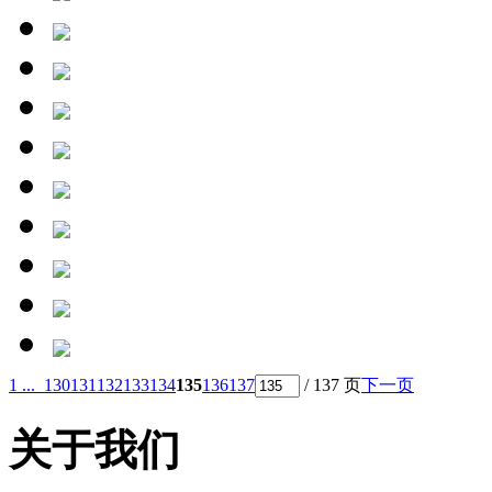
1 ...
130
131
132
133
134
135
136
137
/ 137 页
下一页
关于我们